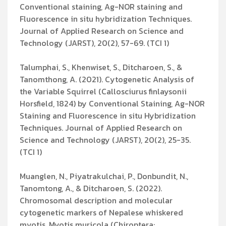
Conventional staining, Ag-NOR staining and
Fluorescence in situ hybridization Techniques.
Journal of Applied Research on Science and
Technology (JARST), 20(2), 57-69. (TCI 1)
Talumphai, S., Khenwiset, S., Ditcharoen, S., &
Tanomthong, A. (2021). Cytogenetic Analysis of
the Variable Squirrel (Callosciurus finlaysonii
Horsfield, 1824) by Conventional Staining, Ag-NOR
Staining and Fluorescence in situ Hybridization
Techniques. Journal of Applied Research on
Science and Technology (JARST), 20(2), 25-35.
(TCI 1)
Muanglen, N., Piyatrakulchai, P., Donbundit, N.,
Tanomtong, A., & Ditcharoen, S. (2022).
Chromosomal description and molecular
cytogenetic markers of Nepalese whiskered
myotis, Myotis muricola (Chiroptera: