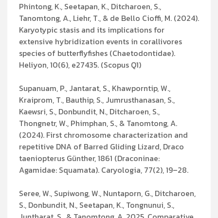
Phintong, K., Seetapan, K., Ditcharoen, S.,
Tanomtong, A., Liehr, T., & de Bello Cioffi, M. (2024).
Karyotypic stasis and its implications for
extensive hybridization events in corallivores
species of butterflyfishes (Chaetodontidae).
Heliyon, 10(6), e27435. (Scopus Q1)
Supanuam, P., Jantarat, S., Khawporntip, W.,
Kraiprom, T., Bauthip, S., Jumrusthanasan, S.,
Kaewsri, S., Donbundit, N., Ditcharoen, S.,
Thongnetr, W., Phimphan, S., & Tanomtong, A.
(2024). First chromosome characterization and
repetitive DNA of Barred Gliding Lizard, Draco
taeniopterus Günther, 1861 (Draconinae:
Agamidae: Squamata). Caryologia, 77(2), 19–28.
Seree, W., Supiwong, W., Nuntaporn, G., Ditcharoen,
S., Donbundit, N., Seetapan, K., Tongnunui, S.,
Juntharat, S., & Tanomtong, A. 2025. Comparative