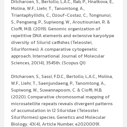
Ditcharoen, S., Bertollo, L.A.C., Rab, P., Hnatkova, E.,
Molina, W.F., Liehr, T., Tanomtong, A.,
Triantaphyllidis, C., Ozouf-Costaz, C., Tongnunui,
S., Pengseng, P., Supiwong, W., Aroutiounian, R. &
Cioffi, M.B. (2019). Genomic organization of
repetitive DNA elements and extensive karyotype
diversity of Silurid catfishes (Teleostei,
Siluriformes): A comparative cytogenetic
approach. International Journal of Molecular
Sciences, 20(14), 3545th. (Scopus Q1)
Ditcharoen, S., Sassi, F.D.C., Bertollo, L.A.C., Molina,
W.F., Liehr, T., Saenjundaeng, P., Tanomtong, A.,
Supiwong, W., Suwannapoom, C. & Cioffi, M.B.
(2020). Comparative chromosomal mapping of
microsatellite repeats reveals divergent patterns
of accumulation in 12 Siluridae (Teleostei:
Siluriformes) species. Genetics and Molecular
Biology, 43(4), Article Number, e20200091.