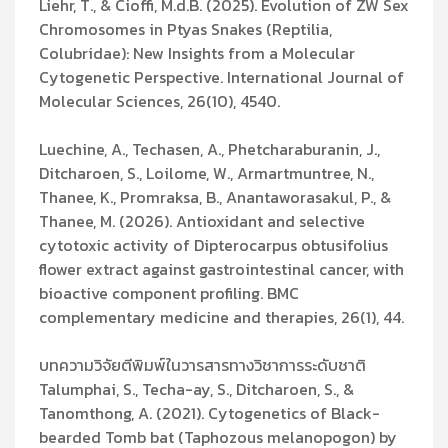
Liehr, T., & Cioffi, M.d.B. (2025). Evolution of ZW Sex
Chromosomes in Ptyas Snakes (Reptilia,
Colubridae): New Insights from a Molecular
Cytogenetic Perspective. International Journal of
Molecular Sciences, 26(10), 4540.
Luechine, A., Techasen, A., Phetcharaburanin, J.,
Ditcharoen, S., Loilome, W., Armartmuntree, N.,
Thanee, K., Promraksa, B., Anantaworasakul, P., &
Thanee, M. (2026). Antioxidant and selective
cytotoxic activity of Dipterocarpus obtusifolius
flower extract against gastrointestinal cancer, with
bioactive component profiling. BMC
complementary medicine and therapies, 26(1), 44.
บทความวิจัยตีพิมพ์ในวารสารทางวิชาการระดับชาติ
Talumphai, S., Techa-ay, S., Ditcharoen, S., &
Tanomthong, A. (2021). Cytogenetics of Black-
bearded Tomb bat (Taphozous melanopogon) by