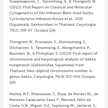
Suwannapoom, C., Tanomtong, A., & Thongnetr, W.
(2022). First Report on Classical and Molecular
Cytogenetics of Doi Inthanon Bent-toed Gecko,
Cyrtodactylus inthanon Kunya et al., 2015
(Squamata, Gekkonidae) in Thailand. Caryologia,
75(2), 109-117. (Scopus Q4)
Thongnetr, W., Prasopsin, S., Aiumsumang, S.,
Ditcharoen, S., Tanomtong, A., Wongchantra, P.,
Bunnaen, W., & Phimphan, S. (2023). First report of
chromosome and karyological analysis of Gekko
nutaphandi (Gekkonidae, Squamata) from
Thailand, Neo-diploid chromosome number in
genus Gekko. Caryologia, 75(4), 103-109. (Scopus
Q4)
Molina, W.F., Khensuwan, S., Rosa, de Moraes RL., de
Menezes Cavalcante Sassi, F., Werneck Felix da
Costa, G.W., Miguel, D.Z., Supiwong, W., Jantarat, S.,