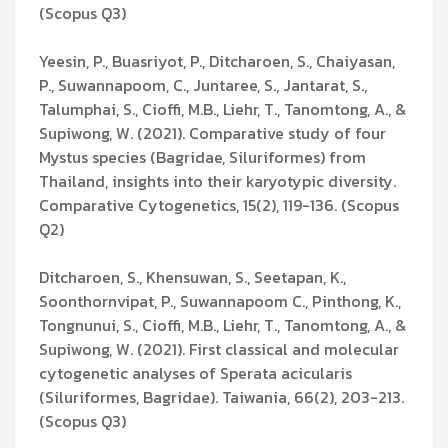
(Scopus Q3)
Yeesin, P., Buasriyot, P., Ditcharoen, S., Chaiyasan,
P., Suwannapoom, C., Juntaree, S., Jantarat, S.,
Talumphai, S., Cioffi, M.B., Liehr, T., Tanomtong, A., &
Supiwong, W. (2021). Comparative study of four
Mystus species (Bagridae, Siluriformes) from
Thailand, insights into their karyotypic diversity.
Comparative Cytogenetics, 15(2), 119-136. (Scopus
Q2)
Ditcharoen, S., Khensuwan, S., Seetapan, K.,
Soonthornvipat, P., Suwannapoom C., Pinthong, K.,
Tongnunui, S., Cioffi, M.B., Liehr, T., Tanomtong, A., &
Supiwong, W. (2021). First classical and molecular
cytogenetic analyses of Sperata acicularis
(Siluriformes, Bagridae). Taiwania, 66(2), 203-213.
(Scopus Q3)