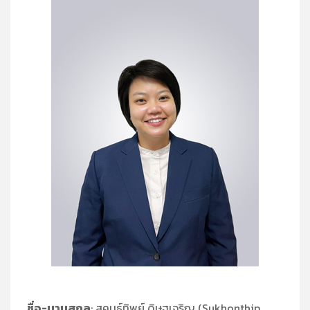
ชื่อ-นามสกุล
: สุคนธ์ทิพย์ ดิษฐเจริญ (Sukhonthip