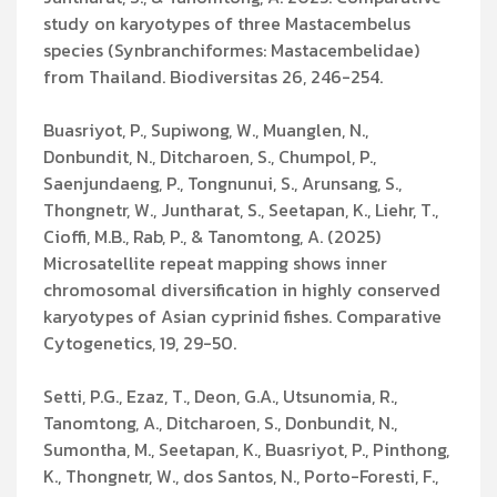
study on karyotypes of three Mastacembelus
species (Synbranchiformes: Mastacembelidae)
from Thailand. Biodiversitas 26, 246-254.
Buasriyot, P., Supiwong, W., Muanglen, N.,
Donbundit, N., Ditcharoen, S., Chumpol, P.,
Saenjundaeng, P., Tongnunui, S., Arunsang, S.,
Thongnetr, W., Juntharat, S., Seetapan, K., Liehr, T.,
Cioffi, M.B., Rab, P., & Tanomtong, A. (2025)
Microsatellite repeat mapping shows inner
chromosomal diversification in highly conserved
karyotypes of Asian cyprinid fishes. Comparative
Cytogenetics, 19, 29-50.
Setti, P.G., Ezaz, T., Deon, G.A., Utsunomia, R.,
Tanomtong, A., Ditcharoen, S., Donbundit, N.,
Sumontha, M., Seetapan, K., Buasriyot, P., Pinthong,
K., Thongnetr, W., dos Santos, N., Porto-Foresti, F.,