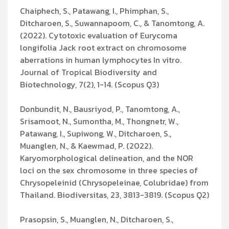
Chaiphech, S., Patawang, I., Phimphan, S.,
Ditcharoen, S., Suwannapoom, C., & Tanomtong, A.
(2022). Cytotoxic evaluation of Eurycoma
longifolia Jack root extract on chromosome
aberrations in human lymphocytes In vitro.
Journal of Tropical Biodiversity and
Biotechnology, 7(2), 1-14. (Scopus Q3)
Donbundit, N., Bausriyod, P., Tanomtong, A.,
Srisamoot, N., Sumontha, M., Thongnetr, W.,
Patawang, I., Supiwong, W., Ditcharoen, S.,
Muanglen, N., & Kaewmad, P. (2022).
Karyomorphological delineation, and the NOR
loci on the sex chromosome in three species of
Chrysopeleinid (Chrysopeleinae, Colubridae) from
Thailand. Biodiversitas, 23, 3813-3819. (Scopus Q2)
Prasopsin, S., Muanglen, N., Ditcharoen, S.,