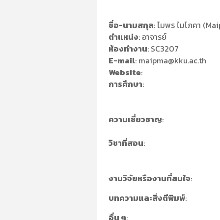
ชื่อ-นามสกุล
: ไมพร ไมโภคา (Ma
ตำแหน่ง
: อาจารย์
ห้องทำงาน
: SC3207
E-mail
: maipma@kku.ac.th
Website
:
การศึกษา
:
ความเชี่ยวชาญ
:
วิชาที่สอน
:
งานวิจัยหรืองานที่สนใจ
:
บทความและสิ่งตีพิมพ์
:
อื่น ๆ
: